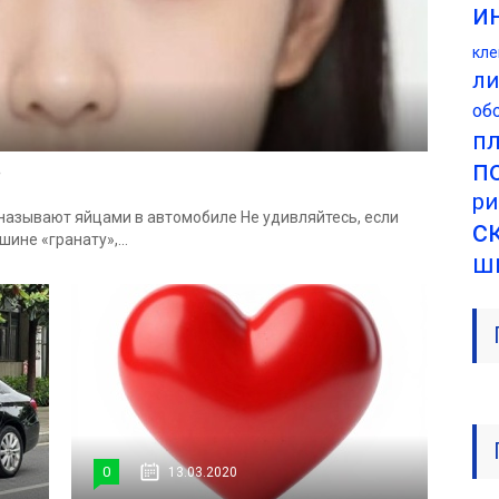
и
кл
ли
об
п
п
е
ри
называют яйцами в автомобиле Не удивляйтесь, если
с
ине «гранату»,...
ш
0
13.03.2020