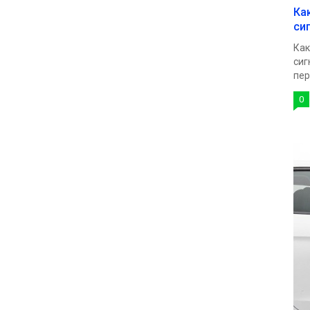
Ка
си
Как
сиг
пер
0