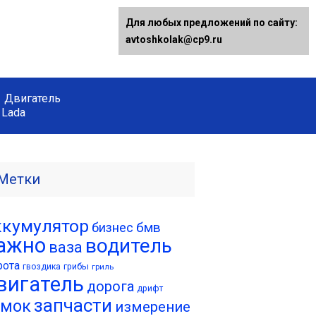
Для любых предложений по сайту:
avtoshkolak@cp9.ru
Двигатель
Lada
Метки
ккумулятор
бмв
бизнес
ажно
водитель
ваза
рота
грибы
гвоздика
гриль
вигатель
дорога
дрифт
запчасти
амок
измерение