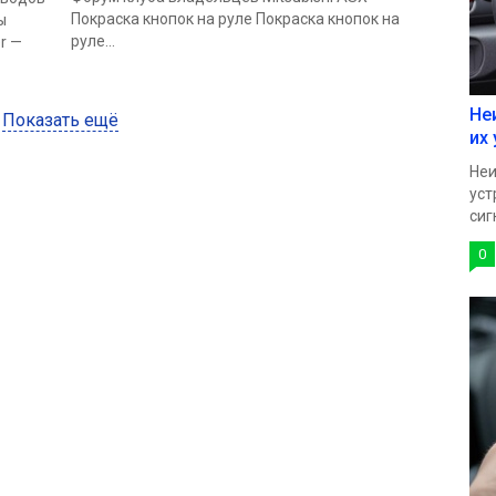
Покраска кнопок на руле Покраска кнопок на
ы
руле...
r —
Не
Показать ещё
их
Неи
уст
сиг
0