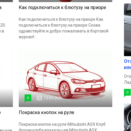
а
Как подключиться к блютузу на приоре
Как подключиться к блютузу на приоре Как
20:
подключиться к блютузу на приоре Снова
 в
здравствуйте и добро пожаловать в бортовой
журнал!...
От
ил
Отз
Лад
0
0
12.03.2020
е
Покраска кнопок на руле
Покраска кнопок на руле Mitsubishi ASX Клуб
Форум клуба владельцев Mitsubishi ASX
оводов