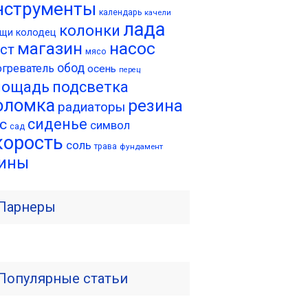
нструменты
календарь
качели
лада
колонки
ещи
колодец
насос
магазин
ст
мясо
обод
огреватель
осень
перец
лощадь
подсветка
оломка
резина
радиаторы
сиденье
с
символ
сад
корость
соль
трава
фундамент
ины
Парнеры
Популярные статьи