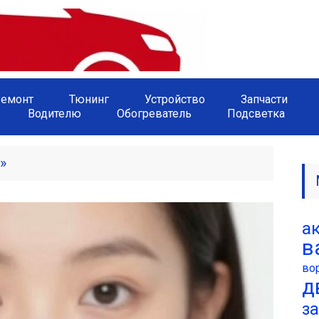
емонт
Тюнинг
Устройство
Запчасти
Водителю
Обогреватель
Подсветка
»
а
в
во
д
з