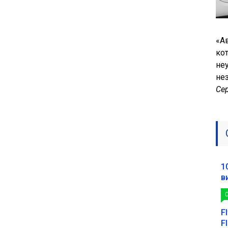
«А
ко
не
не
Се
1
в
F
F