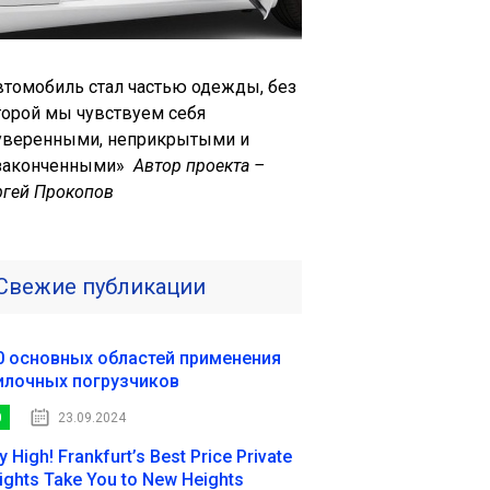
втомобиль стал частью одежды, без
торой мы чувствуем себя
уверенными, неприкрытыми и
законченными»
Автор проекта –
ргей Прокопов
Свежие публикации
0 основных областей применения
илочных погрузчиков
0
23.09.2024
ly High! Frankfurt’s Best Price Private
lights Take You to New Heights