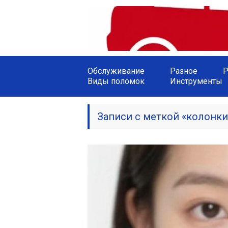
Обслуживание
Разное
Р
Виды поломок
Инструменты
Записи с меткой «колонки