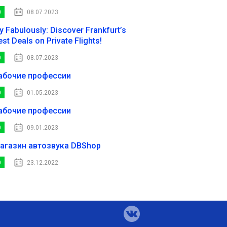
0
08.07.2023
ly Fabulously: Discover Frankfurt’s
est Deals on Private Flights!
0
08.07.2023
абочие профессии
0
01.05.2023
абочие профессии
0
09.01.2023
агазин автозвука DBShop
0
23.12.2022