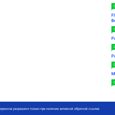
F
B
Р
Р
М
ериалов разрешено только при наличии активной обратной ссылки